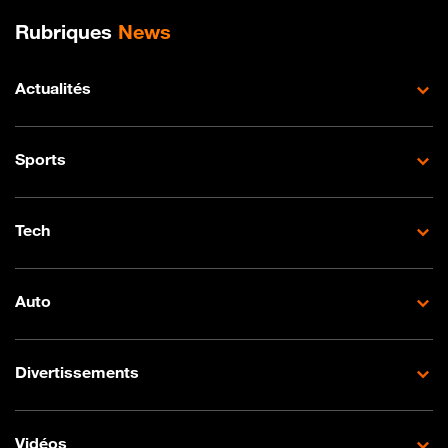
Plan de site
Rubriques
News
Actualités
Sports
Tech
Auto
Divertissements
Vidéos