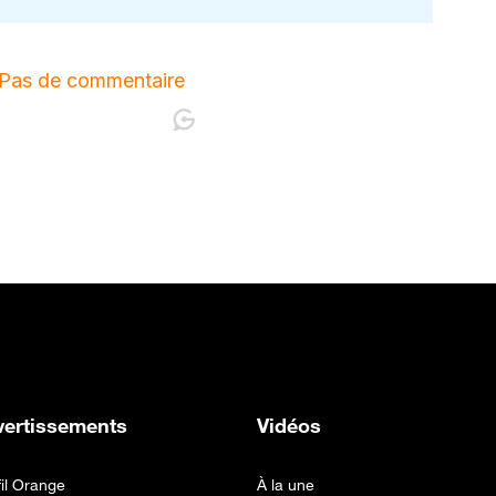
vertissements
Vidéos
fil Orange
À la une