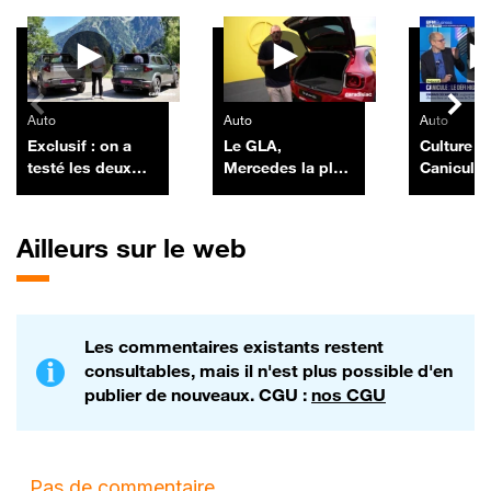
Autres vidéos
Auto
Auto
Auto
Exclusif : on a
Le GLA,
Culture IA
testé les deux
Mercedes la plus
Canicule, 
nouveaux Dacia
vendue en
high-tech
Duster pick-up
France, revient
construct
chargé à bloc
auto, par
Ailleurs sur le web
Morel - 1
Les commentaires existants restent
consultables, mais il n'est plus possible d'en
publier de nouveaux. CGU :
nos CGU