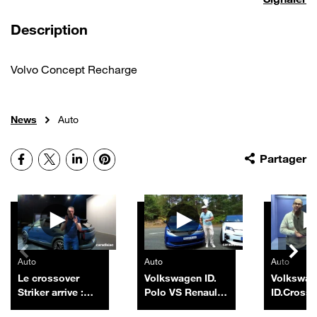
de la vidéo
Description
Volvo Concept Recharge
News
Auto
Facebook
X
LinkedIn
Pinterest
Partager
Autres vidéos
Auto
Auto
Auto
Le crossover
Volkswagen ID.
Volkswa
Striker arrive :
Polo VS Renault
ID.Cross
encore un futur
R5