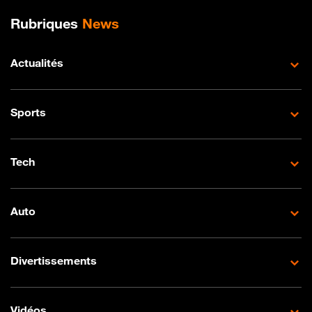
Plan de site
Rubriques
News
Actualités
Sports
Tech
Auto
Divertissements
Vidéos