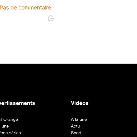
vertissements
Vidéos
fil Orange
À la une
a une
Actu
éma séries
Sport