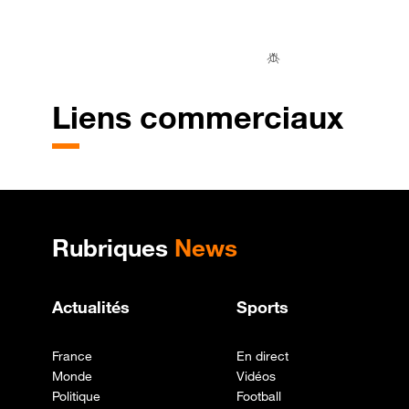
Liens commerciaux
Plan de site
Rubriques
News
Actualités
Sports
France
En direct
Monde
Vidéos
Politique
Football