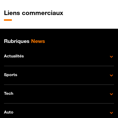
Liens commerciaux
Plan de site
Rubriques
News
Actualités
Sports
Tech
Auto