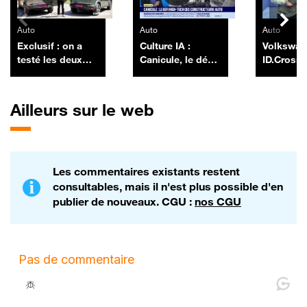
Auto
Auto
Auto
Exclusif : on a
Culture IA :
Volkswa
testé les deux
Canicule, le défi
ID.Cross
nouveaux Dacia
high-tech des
Duster pick-up
constructeurs
auto, par Anthony
Ailleurs sur le web
Morel - 10/07
Les commentaires existants restent
consultables, mais il n'est plus possible d'en
publier de nouveaux. CGU :
nos CGU