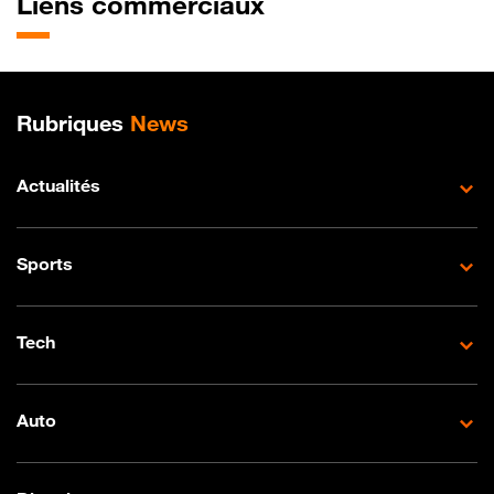
Liens commerciaux
Plan de site
Rubriques
News
Actualités
Sports
Tech
Auto