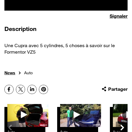
Signaler
de la vidéo
Description
Une Cupra avec 5 cylindres, 5 choses à savoir sur le
Formentor VZ5
News
Auto
Facebook
X
LinkedIn
Pinterest
Partager
Autres vidéos
Auto
Auto
Auto