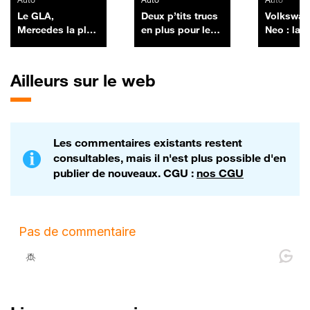
Le GLA,
Deux p’tits trucs
Volkswag
Mercedes la plus
en plus pour le
Neo : la l
vendue en
Tesla Model Y
Murphy
France, revient
chargé à bloc
Ailleurs sur le web
Les commentaires existants restent
consultables, mais il n'est plus possible d'en
publier de nouveaux. CGU :
nos CGU