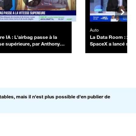
Auto
re IA : L'airbag passe à la
La Data Room : 25 
se supérieure, par Anthony
SpaceX a lancé sa 
 - 03/07
émission obligataire
Mds$ - 06/07
bles, mais il n'est plus possible d'en publier de