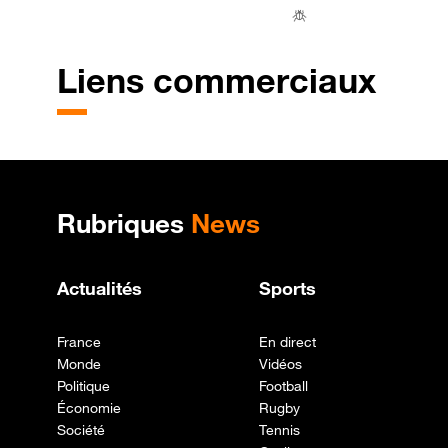
Liens commerciaux
Plan de site
Rubriques
News
Actualités
Sports
France
En direct
Monde
Vidéos
Politique
Football
Économie
Rugby
Société
Tennis