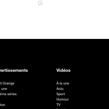
vertissements
Vidéos
fil Orange
À la une
a une
Actu
éma séries
Sport
Humour
éos
TV