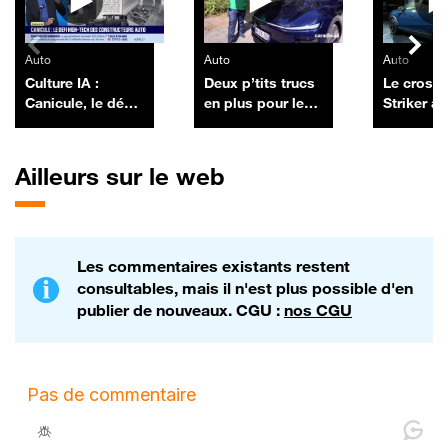
Auto
Auto
Auto
Culture IA :
Deux p’tits trucs
Le cross
Canicule, le défi
en plus pour le
Striker arr
high-tech des
Tesla Model Y
encore un
constructeurs
best-sell
auto, par Anthony
Dacia ?
Ailleurs sur le web
Morel - 10/07
Les commentaires existants restent
consultables, mais il n'est plus possible d'en
publier de nouveaux. CGU :
nos CGU