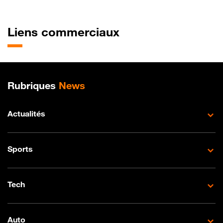
Liens commerciaux
Plan de site
Rubriques
News
Actualités
Sports
Tech
Auto