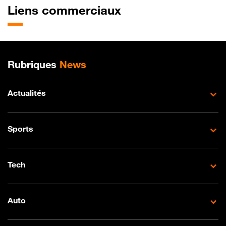
Liens commerciaux
Plan de site
Rubriques
News
Actualités
Sports
Tech
Auto