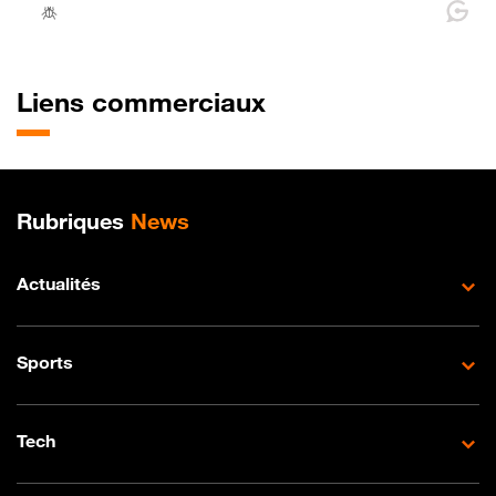
Liens commerciaux
Plan de site
Rubriques
News
Actualités
Sports
Tech