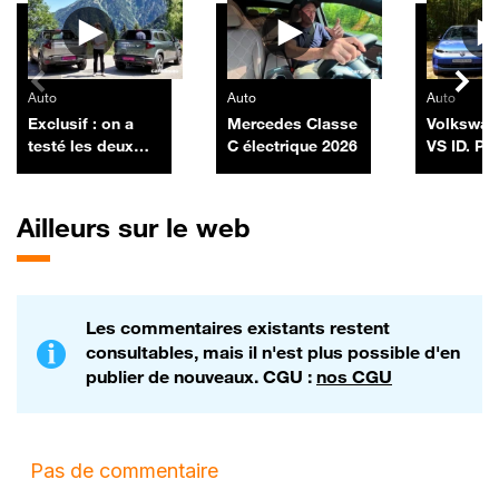
Auto
Auto
Auto
Exclusif : on a
Mercedes Classe
Volkswag
testé les deux
C électrique 2026
VS ID. Po
nouveaux Dacia
Duster pick-up
Ailleurs sur le web
Les commentaires existants restent
consultables, mais il n'est plus possible d'en
publier de nouveaux. CGU :
nos CGU