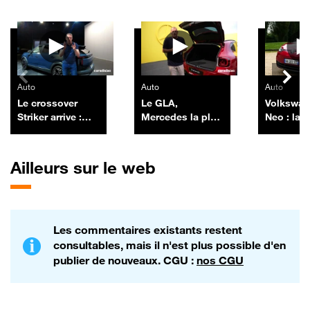
Autres vidéos
Auto
Auto
Auto
Le crossover
Le GLA,
Volkswag
Striker arrive :
Mercedes la plus
Neo : la l
encore un futur
vendue en
Murphy
best-seller pour
France, revient
Dacia ?
chargé à bloc
Ailleurs sur le web
Les commentaires existants restent
consultables, mais il n'est plus possible d'en
publier de nouveaux. CGU :
nos CGU