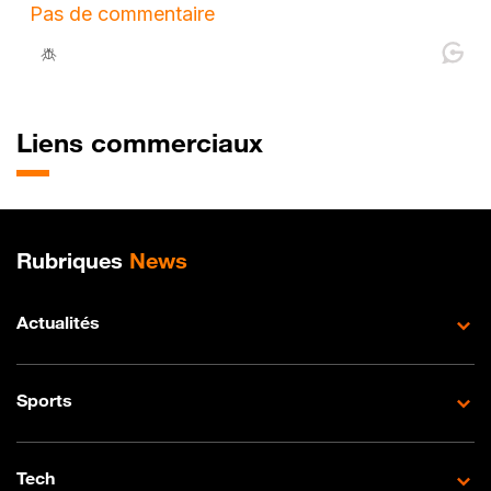
Liens commerciaux
Plan de site
Rubriques
News
Actualités
Sports
Tech