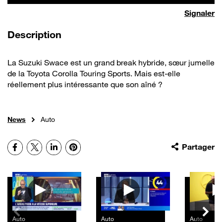
Signaler
de la vidéo
Description
La Suzuki Swace est un grand break hybride, sœur jumelle
de la Toyota Corolla Touring Sports. Mais est-elle
réellement plus intéressante que son aîné ?
News
Auto
Facebook
X
LinkedIn
Pinterest
Partager
Autres vidéos
Auto
Auto
Auto