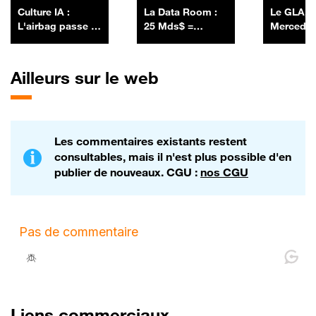
Culture IA :
La Data Room :
Le GLA,
L'airbag passe à
25 Mds$ =
Mercedes
la vitesse
SpaceX a lancé
vendue e
supérieure, par
sa première
France, r
Anthony Morel -
émission
chargé à 
Ailleurs sur le web
03/07
obligataire en
levant 25 Mds$ -
06/07
Les commentaires existants restent
consultables, mais il n'est plus possible d'en
publier de nouveaux. CGU :
nos CGU
Liens commerciaux