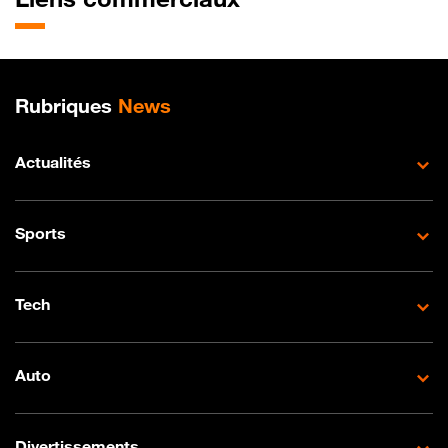
Plan de site
Rubriques
News
Actualités
Sports
Tech
Auto
Divertissements