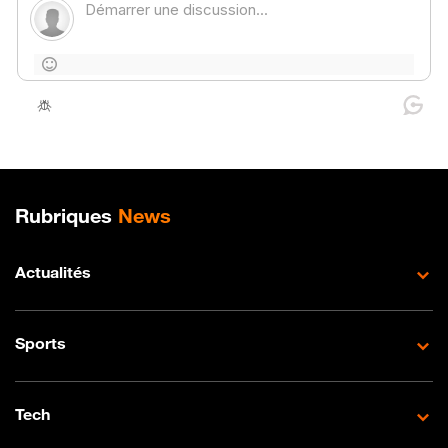
Plan de site
Rubriques
News
Actualités
Sports
Tech