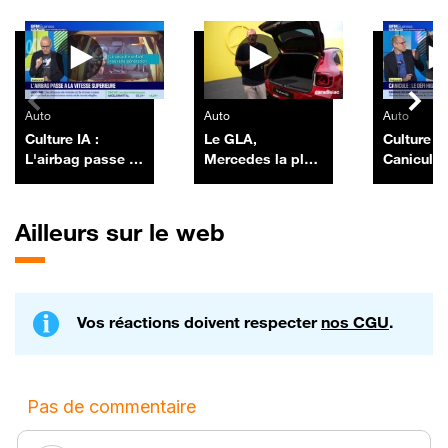
Autres vidéos
Auto
Auto
Auto
Culture IA :
Le GLA,
Culture IA
L'airbag passe à
Mercedes la plus
Canicule, 
la vitesse
vendue en
high-tech
supérieure, par
France, revient
construct
Anthony Morel -
chargé à bloc
auto, par
Ailleurs sur le web
03/07
Morel - 1
Vos réactions doivent respecter
nos CGU
.