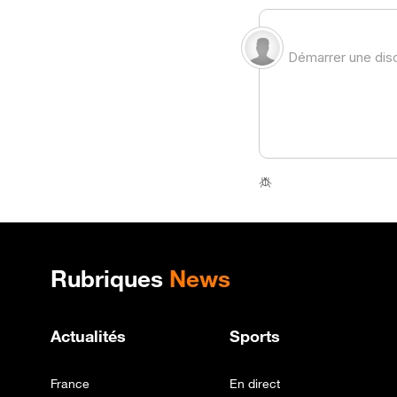
Plan de site
Rubriques
News
Actualités
Sports
France
En direct