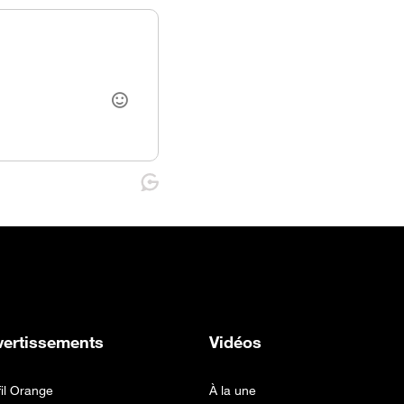
vertissements
Vidéos
fil Orange
À la une