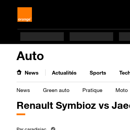
Auto
News
Actualités
Sports
Tec
News
Green auto
Pratique
Moto
Renault Symbioz vs Jae
Par
caradisiac