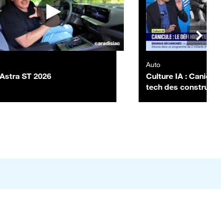
Auto
Astra ST 2026
Culture IA : Canicule,
tech des constructe
Anthony Morel - 10/