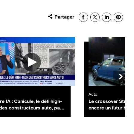
Partager
Facebook
X
LinkedIn
Pinter
Auto
re IA : Canicule, le défi high-
Le crossover Striker 
des constructeurs auto, par
encore un futur best
ny Morel - 10/07
Dacia ?