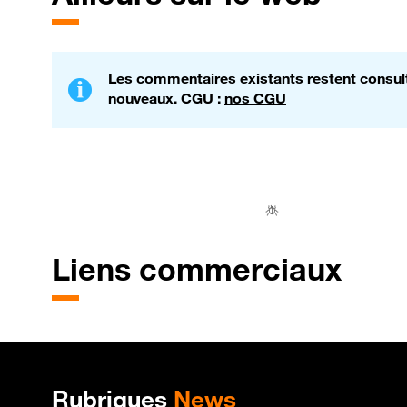
Les commentaires existants restent consulta
nouveaux. CGU :
nos CGU
Liens commerciaux
Plan de site
Rubriques
News