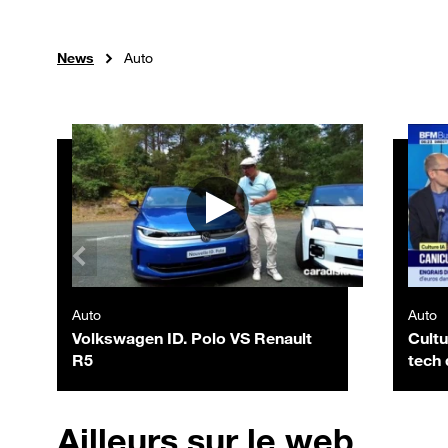
News
Auto
Autres vidéos
Auto
Auto
Volkswagen ID. Polo VS Renault
Cultu
R5
tech 
Antho
Ailleurs sur le web