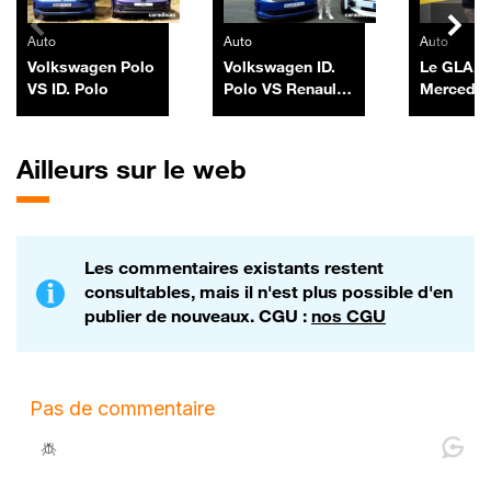
Auto
Auto
Auto
Volkswagen Polo
Volkswagen ID.
Le GLA,
VS ID. Polo
Polo VS Renault
Mercedes
R5
vendue e
France, r
chargé à 
Ailleurs sur le web
Les commentaires existants restent
consultables, mais il n'est plus possible d'en
publier de nouveaux. CGU :
nos CGU