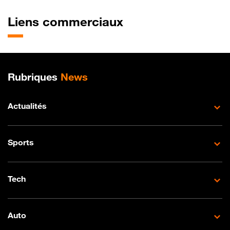
Liens commerciaux
Plan de site
Rubriques
News
Actualités
Sports
Tech
Auto