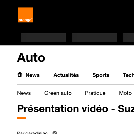
Auto
News
Actualités
Sports
Tec
News
Green auto
Pratique
Moto
Présentation vidéo - Suz
Par
caradisiac