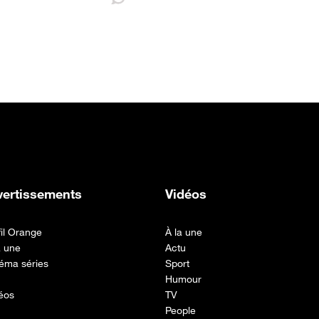
vertissements
Vidéos
fil Orange
À la une
a une
Actu
éma séries
Sport
Humour
éos
TV
People