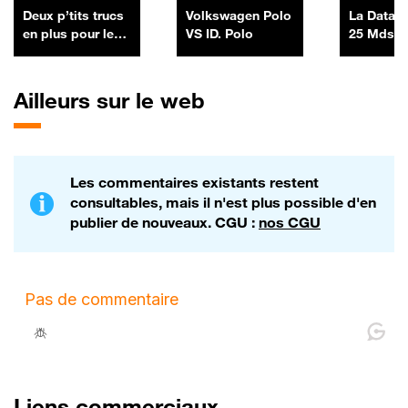
Deux p’tits trucs
Volkswagen Polo
La Data 
en plus pour le
VS ID. Polo
25 Mds$ 
Tesla Model Y
SpaceX a
sa premi
émission
Ailleurs sur le web
obligatai
levant 25
06/07
Les commentaires existants restent
consultables, mais il n'est plus possible d'en
publier de nouveaux. CGU :
nos CGU
Liens commerciaux