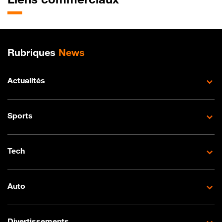
Plan de site
Rubriques
News
Actualités
Sports
Tech
Auto
Divertissements