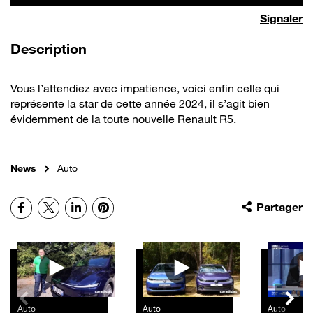
Signaler
de la vidéo
Description
Vous l’attendiez avec impatience, voici enfin celle qui
représente la star de cette année 2024, il s’agit bien
évidemment de la toute nouvelle Renault R5.
News
Auto
Facebook
X
LinkedIn
Pinterest
Partager
Autres vidéos
Auto
Auto
Auto