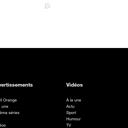
vertissements
Vidéos
fil Orange
À la une
a une
Actu
éma séries
Sport
Humour
éos
TV