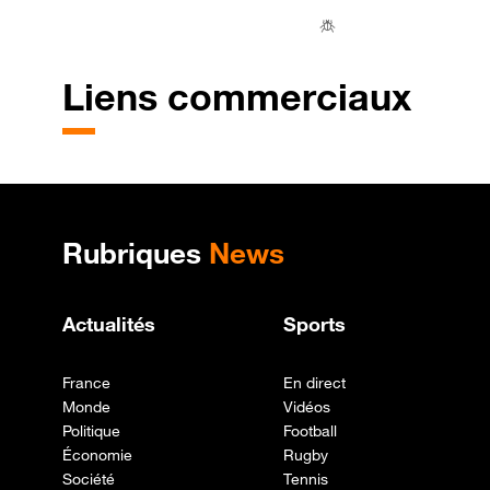
Liens commerciaux
Plan de site
Rubriques
News
Actualités
Sports
France
En direct
Monde
Vidéos
Politique
Football
Économie
Rugby
Société
Tennis