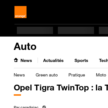
Auto
News
Actualités
Sports
Tec
News
Green auto
Pratique
Moto
Opel Tigra TwinTop : la 
Par
caradisiac