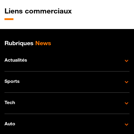
Liens commerciaux
Plan de site
Rubriques
News
Actualités
Sports
Tech
Auto