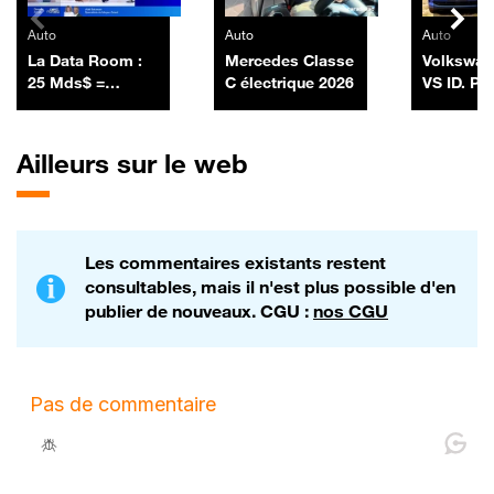
Auto
Auto
Auto
La Data Room :
Mercedes Classe
Volkswag
25 Mds$ =
C électrique 2026
VS ID. Po
SpaceX a lancé
sa première
émission
Ailleurs sur le web
obligataire en
levant 25 Mds$ -
06/07
Les commentaires existants restent
consultables, mais il n'est plus possible d'en
publier de nouveaux. CGU :
nos CGU