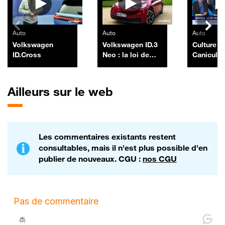
Auto
Auto
Auto
Volkswagen
Volkswagen ID.3
Culture IA
ID.Cross
Neo : la loi de
Canicule, 
Murphy
high-tech
construct
auto, par
Ailleurs sur le web
Morel - 1
Les commentaires existants restent
consultables, mais il n'est plus possible d'en
publier de nouveaux. CGU :
nos CGU