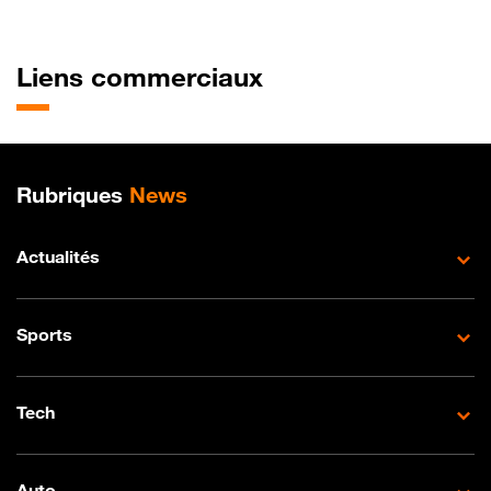
Liens commerciaux
Plan de site
Rubriques
News
Actualités
Sports
Tech
Auto