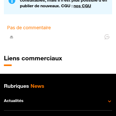
consultables, mais il n'est plus possible d'en
publier de nouveaux. CGU :
nos CGU
Liens commerciaux
Plan de site
Rubriques
News
Actualités