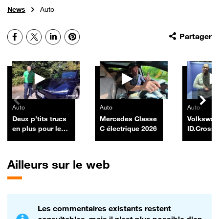
News
Auto
Facebook
X
LinkedIn
Pinterest
Partager
Autres vidéos
Auto
Auto
Auto
Deux p’tits trucs
Mercedes Classe
Volkswa
en plus pour le
C électrique 2026
ID.Cross
Tesla Model Y
Ailleurs sur le web
Les commentaires existants restent