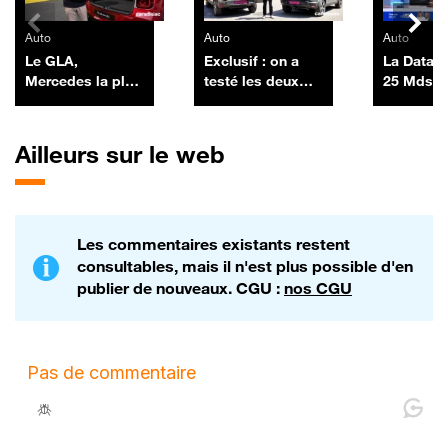
Auto
Auto
Auto
Le GLA,
Exclusif : on a
La Data 
Mercedes la plus
testé les deux
25 Mds$ 
vendue en
nouveaux Dacia
SpaceX a
France, revient
Duster pick-up
sa premi
chargé à bloc
émission
Ailleurs sur le web
obligatai
levant 25
06/07
Les commentaires existants restent
consultables, mais il n'est plus possible d'en
publier de nouveaux. CGU :
nos CGU