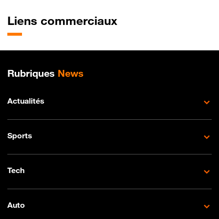
Liens commerciaux
Plan de site
Rubriques
News
Actualités
Sports
Tech
Auto