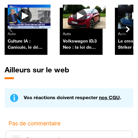
Autres vidéos
Auto
Auto
Auto
Culture IA :
Volkswagen ID.3
Le cross
Canicule, le défi
Neo : la loi de
Striker arr
high-tech des
Murphy
encore un
constructeurs
best-sell
auto, par Anthony
Dacia ?
Ailleurs sur le web
Morel - 10/07
Vos réactions doivent respecter
nos CGU
.