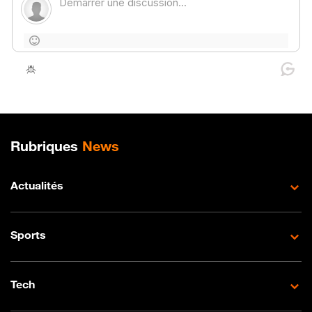
Plan de site
Rubriques
News
Actualités
Sports
Tech