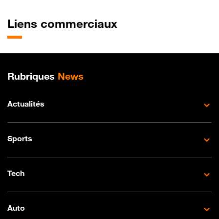
Liens commerciaux
Plan de site
Rubriques
News
Actualités
Sports
Tech
Auto