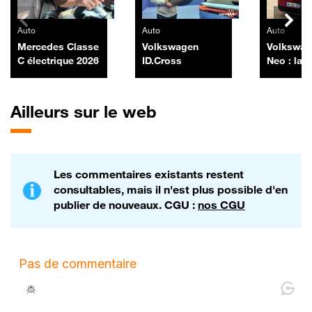
Auto
Auto
Auto
Mercedes Classe
Volkswagen
Volkswag
C électrique 2026
ID.Cross
Neo : la l
Murphy
Ailleurs sur le web
Les commentaires existants restent
consultables, mais il n'est plus possible d'en
publier de nouveaux. CGU :
nos CGU