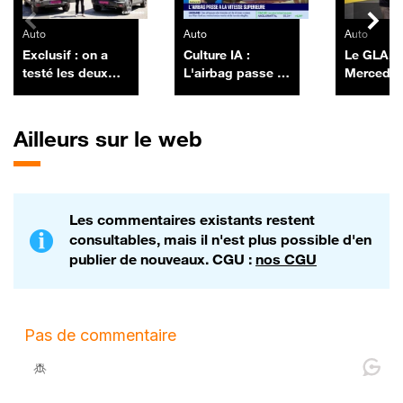
Auto
Auto
Auto
Exclusif : on a
Culture IA :
Le GLA,
testé les deux
L'airbag passe à
Mercedes
nouveaux Dacia
la vitesse
vendue e
Duster pick-up
supérieure, par
France, r
Anthony Morel -
chargé à 
Ailleurs sur le web
03/07
Les commentaires existants restent
consultables, mais il n'est plus possible d'en
publier de nouveaux. CGU :
nos CGU