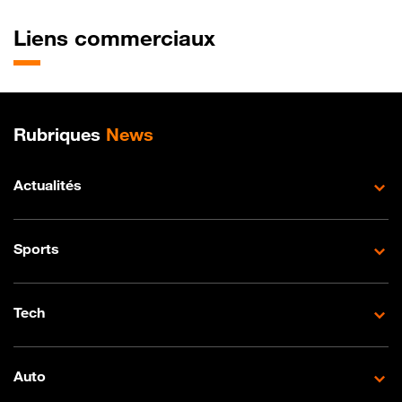
Liens commerciaux
Plan de site
Rubriques
News
Actualités
Sports
Tech
Auto