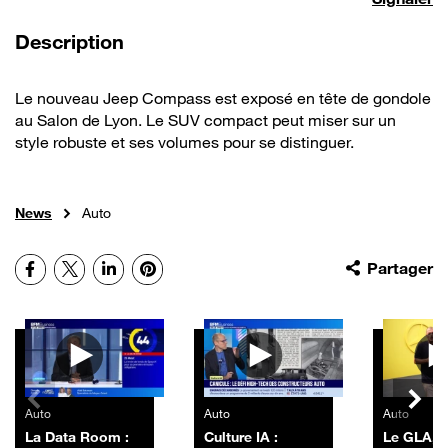
de la vidéo
Description
Le nouveau Jeep Compass est exposé en tête de gondole
au Salon de Lyon. Le SUV compact peut miser sur un
style robuste et ses volumes pour se distinguer.
News
Auto
Facebook
X
LinkedIn
Pinterest
Partager
Autres vidéos
Auto
Auto
Auto
La Data Room :
Culture IA :
Le GLA,