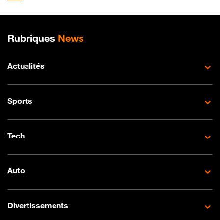
Plan de site
Rubriques
News
Actualités
Sports
Tech
Auto
Divertissements