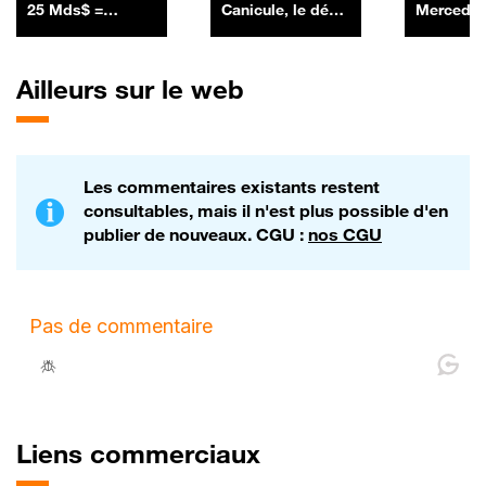
25 Mds$ =
Canicule, le défi
Mercedes
SpaceX a lancé
high-tech des
vendue e
sa première
constructeurs
France, r
émission
auto, par Anthony
chargé à 
Ailleurs sur le web
obligataire en
Morel - 10/07
levant 25 Mds$ -
06/07
Les commentaires existants restent
consultables, mais il n'est plus possible d'en
publier de nouveaux. CGU :
nos CGU
Liens commerciaux