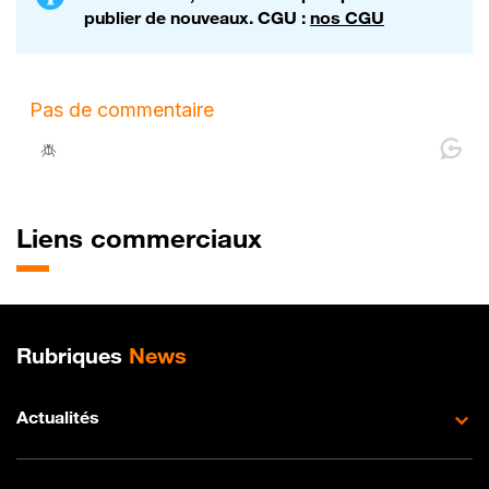
publier de nouveaux. CGU :
nos CGU
Liens commerciaux
Plan de site
Rubriques
News
Actualités