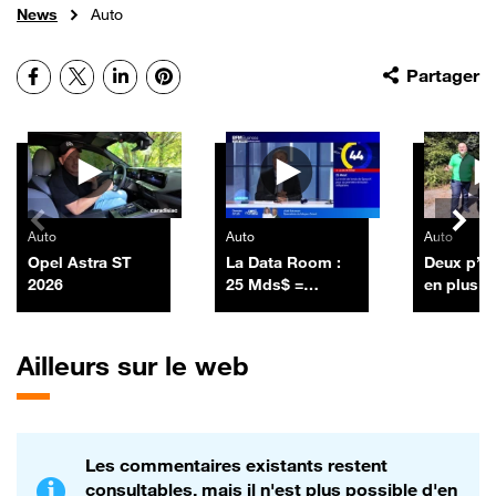
News
Auto
Facebook
X
LinkedIn
Pinterest
Partager
Autres vidéos
Auto
Auto
Auto
Opel Astra ST
La Data Room :
Deux p’ti
2026
25 Mds$ =
en plus p
SpaceX a lancé
Tesla Mo
sa première
émission
Ailleurs sur le web
obligataire en
levant 25 Mds$ -
06/07
Les commentaires existants restent
consultables, mais il n'est plus possible d'en