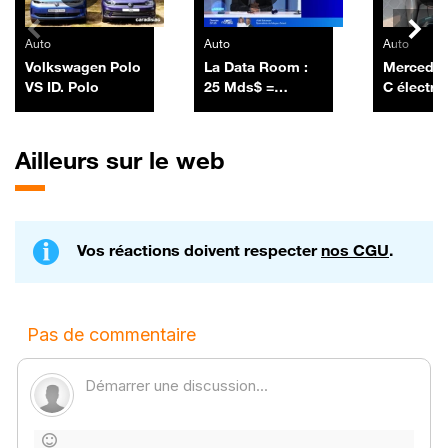
Auto
Auto
Auto
Volkswagen Polo
La Data Room :
Mercedes
VS ID. Polo
25 Mds$ =
C électri
SpaceX a lancé
sa première
émission
Ailleurs sur le web
obligataire en
levant 25 Mds$ -
06/07
Vos réactions doivent respecter
nos CGU
.