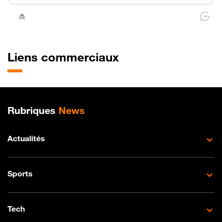
Liens commerciaux
Plan de site
Rubriques
News
Actualités
Sports
Tech