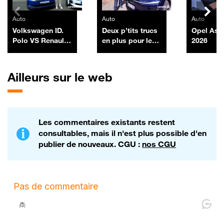
Auto
Auto
Auto
Volkswagen ID.
Deux p’tits trucs
Opel Ast
Polo VS Renault
en plus pour le
2026
R5
Tesla Model Y
Ailleurs sur le web
Les commentaires existants restent
consultables, mais il n'est plus possible d'en
publier de nouveaux. CGU :
nos CGU