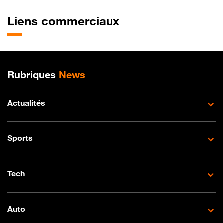
Liens commerciaux
Plan de site
Rubriques
News
Actualités
Sports
Tech
Auto