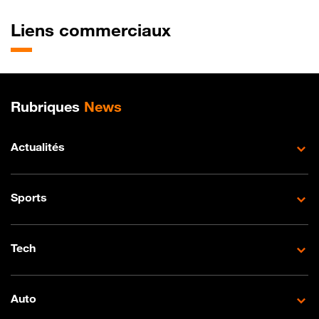
Liens commerciaux
Plan de site
Rubriques
News
Actualités
Sports
Tech
Auto