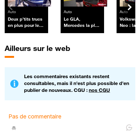
Auto
Auto
Auto
Deux p’tits trucs
Le GLA,
Volkswag
en plus pour le
Mercedes la plus
Neo : la l
Tesla Model Y
vendue en
Murphy
France, revient
chargé à bloc
Ailleurs sur le web
Les commentaires existants restent
consultables, mais il n'est plus possible d'en
publier de nouveaux. CGU :
nos CGU