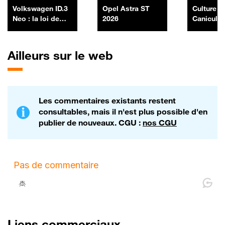
Volkswagen ID.3
Opel Astra ST
Culture IA
Neo : la loi de
2026
Canicule, 
Murphy
high-tech
construct
auto, par
Ailleurs sur le web
Morel - 1
Les commentaires existants restent
consultables, mais il n'est plus possible d'en
publier de nouveaux. CGU :
nos CGU
Liens commerciaux