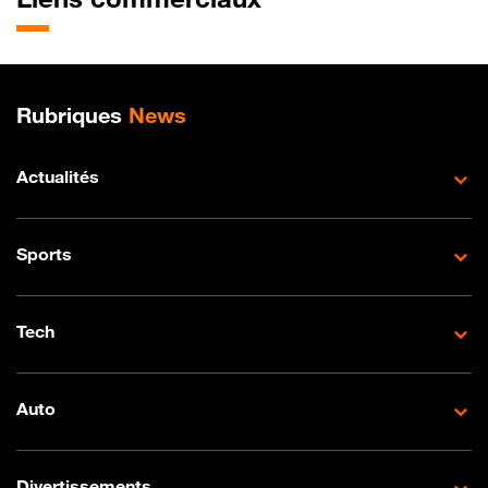
Plan de site
Rubriques
News
Actualités
Sports
Tech
Auto
Divertissements