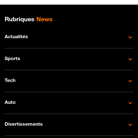
Plan de site
Rubriques
News
Actualités
Sports
Tech
Auto
Divertissements