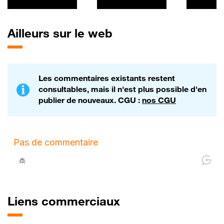
SpaceX a lancé
Murphy
sa première
émission
Ailleurs sur le web
obligataire en
levant 25 Mds$ -
06/07
Les commentaires existants restent
consultables, mais il n'est plus possible d'en
publier de nouveaux. CGU :
nos CGU
Liens commerciaux