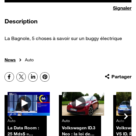
Signaler
de la vidéo
Description
La Bagnole, 5 choses à savoir sur un buggy électrique
News
Auto
Facebook
X
LinkedIn
Pinterest
Partager
Autres vidéos
Auto
Auto
Auto
La Data Room :
Volkswagen ID.3
Volkswag
25 Mds$ =
Neo : la loi de
VS ID. Po