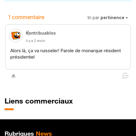
Liens commerciaux
Plan de site
Rubriques
News