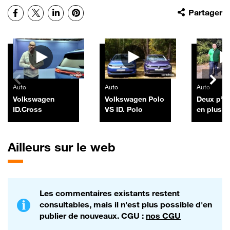
Facebook
X
LinkedIn
Pinterest
Partager
Autres vidéos
Auto
Auto
Auto
Volkswagen
Volkswagen Polo
Deux p’ti
ID.Cross
VS ID. Polo
en plus p
Tesla Mo
Ailleurs sur le web
Les commentaires existants restent
consultables, mais il n'est plus possible d'en
publier de nouveaux. CGU :
nos CGU