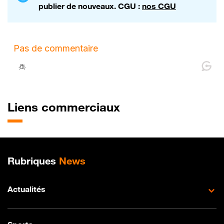
publier de nouveaux. CGU :
nos CGU
Liens commerciaux
Plan de site
Rubriques
News
Actualités