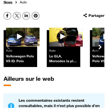
News
Auto
Facebook
X
LinkedIn
Pinterest
Partager
Autres vidéos
Auto
Auto
Auto
Volkswagen Polo
Le GLA,
Volkswag
VS ID. Polo
Mercedes la plus
Polo VS 
vendue en
R5
France, revient
chargé à bloc
Ailleurs sur le web
Les commentaires existants restent
consultables, mais il n'est plus possible d'en