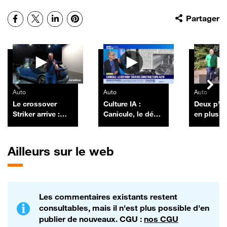
Facebook
X
LinkedIn
Pinterest
Partager
Autres vidéos
Auto
Auto
Auto
Le crossover
Culture IA :
Deux p’ti
Striker arrive :
Canicule, le défi
en plus p
encore un futur
high-tech des
Tesla Mo
best-seller pour
constructeurs
Dacia ?
auto, par Anthony
Ailleurs sur le web
Morel - 10/07
Les commentaires existants restent
consultables, mais il n'est plus possible d'en
publier de nouveaux. CGU :
nos CGU