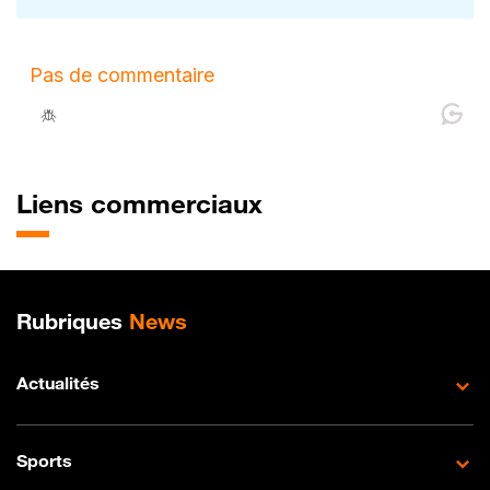
Liens commerciaux
Plan de site
Rubriques
News
Actualités
Sports