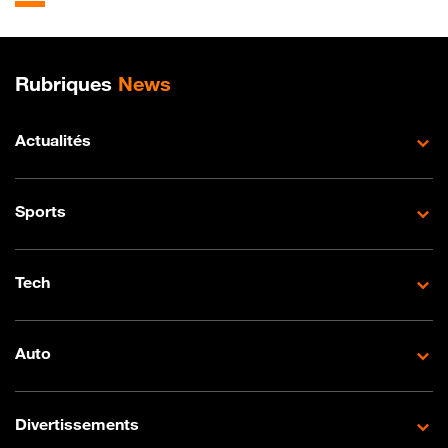
Plan de site
Rubriques
News
Actualités
Sports
Tech
Auto
Divertissements