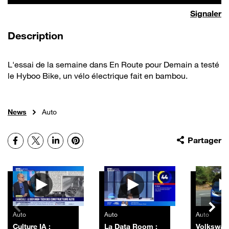
Signaler
de la vidéo
Description
L'essai de la semaine dans En Route pour Demain a testé
le Hyboo Bike, un vélo électrique fait en bambou.
News
Auto
Facebook
X
LinkedIn
Pinterest
Partager
Autres vidéos
Auto
Auto
Auto
Culture IA :
La Data Room :
Volkswag