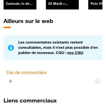
Canicule, le défi
25 Mds$ =
Polo VS 
high-tech des
SpaceX a lancé
R5
constructeurs
sa première
auto, par Anthony
émission
Ailleurs sur le web
Morel - 10/07
obligataire en
levant 25 Mds$ -
06/07
Les commentaires existants restent
consultables, mais il n'est plus possible d'en
publier de nouveaux. CGU :
nos CGU
Liens commerciaux