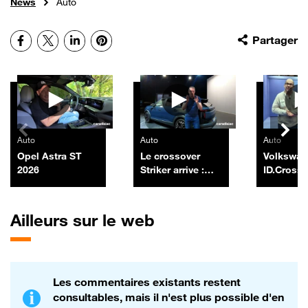
News
Auto
Facebook
X
LinkedIn
Pinterest
Partager
Autres vidéos
Auto
Auto
Auto
Opel Astra ST
Le crossover
Volkswa
2026
Striker arrive :
ID.Cross
encore un futur
best-seller pour
Dacia ?
Ailleurs sur le web
Les commentaires existants restent
consultables, mais il n'est plus possible d'en