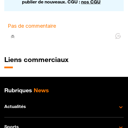
publier de nouveaux. CGU :
nos CGU
Liens commerciaux
Plan de site
Rubriques
News
Actualités
Sports