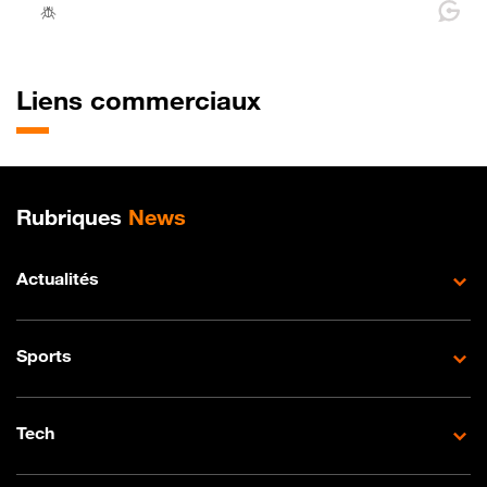
Liens commerciaux
Plan de site
Rubriques
News
Actualités
Sports
Tech