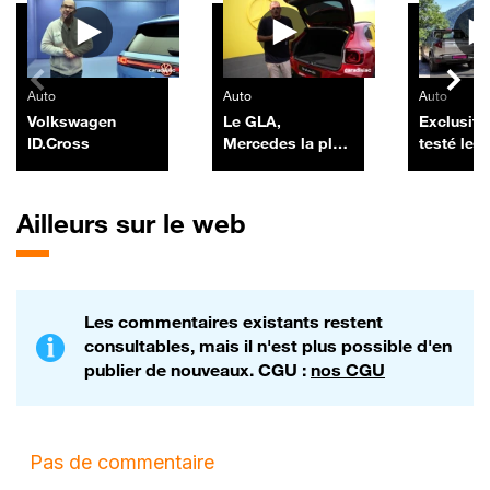
Auto
Auto
Auto
Volkswagen
Le GLA,
Exclusif :
ID.Cross
Mercedes la plus
testé les
vendue en
nouveaux
France, revient
Duster pi
chargé à bloc
Ailleurs sur le web
Les commentaires existants restent
consultables, mais il n'est plus possible d'en
publier de nouveaux. CGU :
nos CGU