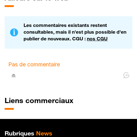
Les commentaires existants restent
consultables, mais il n'est plus possible d'en
publier de nouveaux. CGU :
nos CGU
Liens commerciaux
Plan de site
Rubriques
News