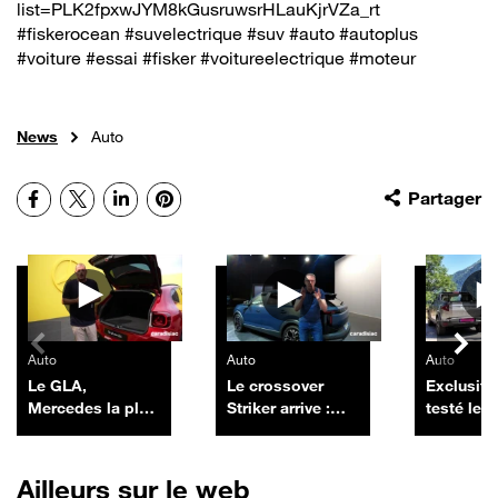
list=PLK2fpxwJYM8kGusruwsrHLauKjrVZa_rt
#fiskerocean #suvelectrique #suv #auto #autoplus
#voiture #essai #fisker #voitureelectrique #moteur
News
Auto
Facebook
X
LinkedIn
Pinterest
Partager
Autres vidéos
Auto
Auto
Auto
Le GLA,
Le crossover
Exclusif :
Mercedes la plus
Striker arrive :
testé les
vendue en
encore un futur
nouveaux
France, revient
best-seller pour
Duster pi
chargé à bloc
Dacia ?
Ailleurs sur le web