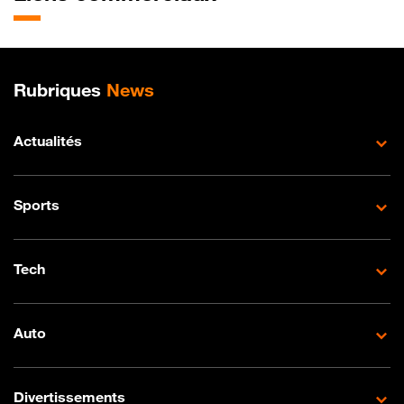
Plan de site
Rubriques
News
Actualités
Sports
Tech
Auto
Divertissements