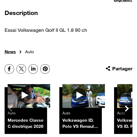
de la vidéo
Description
Essai Volkswagen Golf II GL 1.8 90 ch
News
Auto
Facebook
X
LinkedIn
Pinterest
Partager
Autres vidéos
Auto
Auto
Auto
Mercedes Classe
Volkswagen ID.
Volkswag
C électrique 2026
Polo VS Renault
VS ID. Po
R5