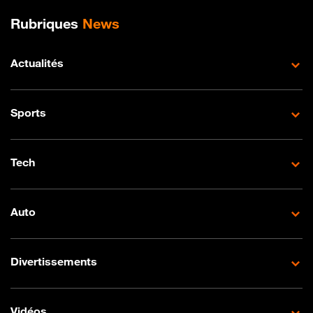
Plan de site
Rubriques
News
Actualités
Sports
Tech
Auto
Divertissements
Vidéos