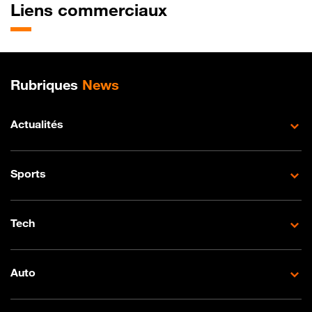
Liens commerciaux
Plan de site
Rubriques
News
Actualités
Sports
Tech
Auto