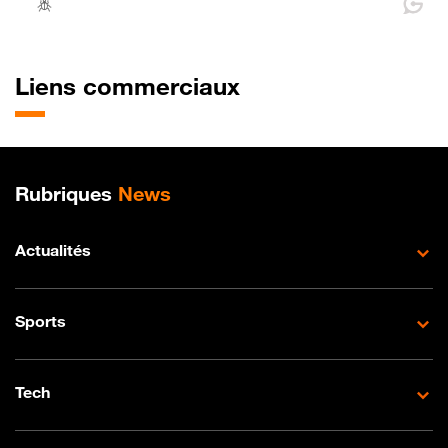
Liens commerciaux
Plan de site
Rubriques
News
Actualités
Sports
Tech