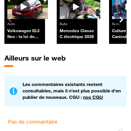
Auto
Auto
Auto
Volkswagen ID.3
Mercedes Classe
Culture IA
Neo : la loi de
C électrique 2026
Canicule, 
Murphy
high-tech
construct
auto, par
Ailleurs sur le web
Morel - 1
Les commentaires existants restent
consultables, mais il n'est plus possible d'en
publier de nouveaux. CGU :
nos CGU