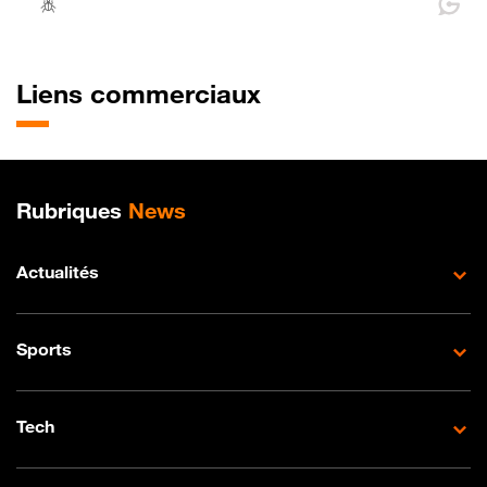
Liens commerciaux
Plan de site
Rubriques
News
Actualités
Sports
Tech