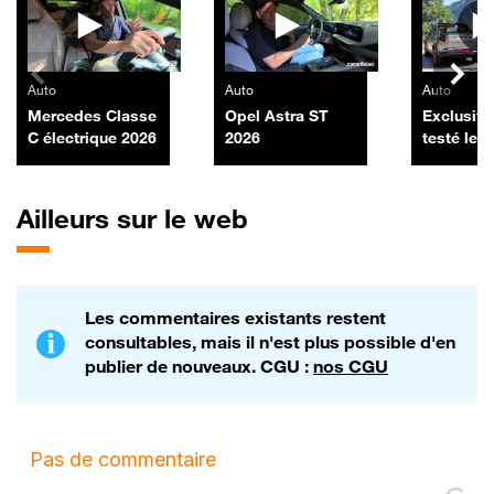
Auto
Auto
Auto
Mercedes Classe
Opel Astra ST
Exclusif :
C électrique 2026
2026
testé les
nouveaux
Duster pi
Ailleurs sur le web
Les commentaires existants restent
consultables, mais il n'est plus possible d'en
publier de nouveaux. CGU :
nos CGU