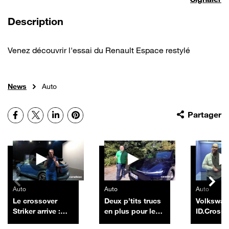
de la vidéo
Description
Venez découvrir l'essai du Renault Espace restylé
News
Auto
Facebook
X
LinkedIn
Pinterest
Partager
Autres vidéos
Auto
Auto
Auto
Le crossover
Deux p’tits trucs
Volkswa
Striker arrive :
en plus pour le
ID.Cross
encore un futur
Tesla Model Y