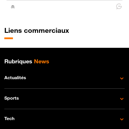
Liens commerciaux
Plan de site
Rubriques
News
Actualités
Sports
Tech