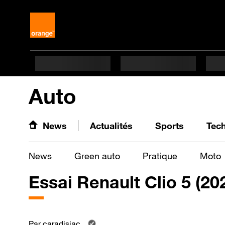
Auto
News
Actualités
Sports
Tec
News
Green auto
Pratique
Moto
Essai Renault Clio 5 (20
Par
caradisiac