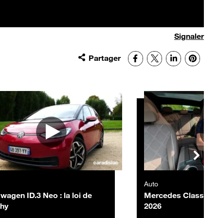
Signaler
Partager
Facebook
X
LinkedIn
Pinter
Auto
wagen ID.3 Neo : la loi de
Mercedes Classe C 
hy
2026