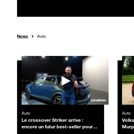
News
Auto
Autres vidéos
Auto
Auto
Le crossover Striker arrive :
Volks
encore un futur best-seller pour
Murp
Dacia ?