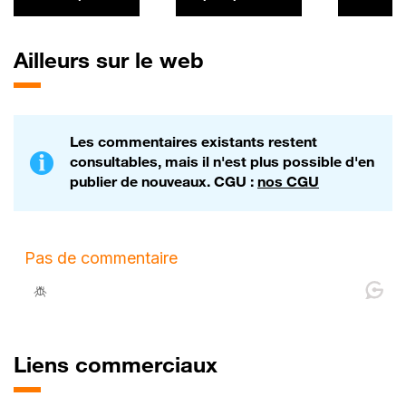
Tesla Model Y
SpaceX a
sa premi
émission
Ailleurs sur le web
obligatai
levant 25
06/07
Les commentaires existants restent
consultables, mais il n'est plus possible d'en
publier de nouveaux. CGU :
nos CGU
Liens commerciaux