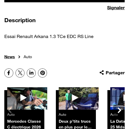
Signaler
de la vidéo
Description
Essai Renault Arkana 1.3 TCe EDC RS Line
News
Auto
Facebook
X
LinkedIn
Pinterest
Partager
Autres vidéos
Auto
Auto
Auto
Mercedes Classe
Deux p’tits trucs
La Data 
C électrique 2026
en plus pour le
25 Mds$ 