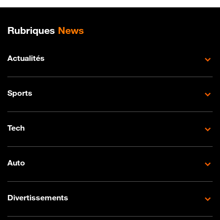
Plan de site
Rubriques
News
Actualités
Sports
Tech
Auto
Divertissements