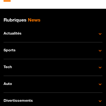
Plan de site
Rubriques
News
Actualités
Sports
Tech
Auto
Divertissements