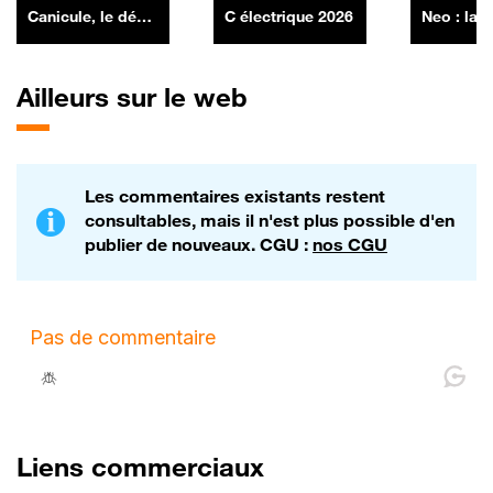
Canicule, le défi
C électrique 2026
Neo : la l
high-tech des
Murphy
constructeurs
auto, par Anthony
Ailleurs sur le web
Morel - 10/07
Les commentaires existants restent
consultables, mais il n'est plus possible d'en
publier de nouveaux. CGU :
nos CGU
Liens commerciaux