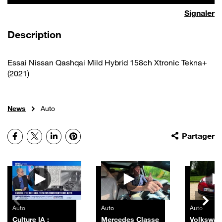
Signaler
de la vidéo
Description
Essai Nissan Qashqai Mild Hybrid 158ch Xtronic Tekna+
(2021)
News
Auto
Facebook
X
LinkedIn
Pinterest
Partager
Autres vidéos
Auto
Auto
Auto
Culture IA :
Mercedes Classe
Volkswag